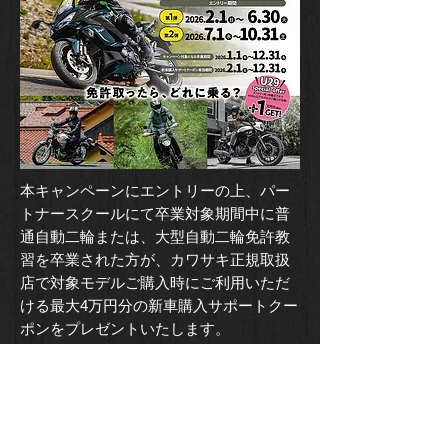
本キャンペーンにエントリーの上、パー
トナースクールにて卒業対象期間中に普
通自動二輪または、大型自動二輪免許教
習を卒業された方が、カワサキ正規取扱
店で対象モデルご購入時にご利用いただ
ける最大4万円分の新車購入サポートクー
ポンをプレゼントいたします。
エントリー時にご年齢が29歳以下の方を
対象に、通常の購入サポートだけでな
く、さらに1万円を追加サポート致しま
す。※400cc以下のモデル限定