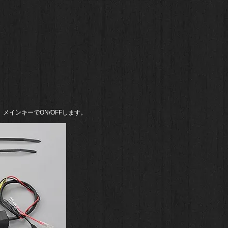
。
メインキーでON/OFFします。