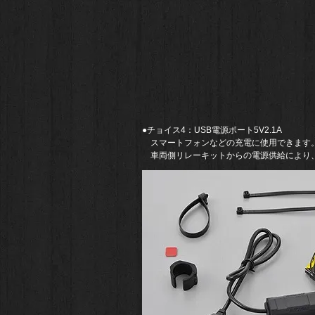
​●チョイス4：
USB電源ポート5V2.1A​
​ スマートフォンなどの充電に使用できます
​ 車両側リレーキットからの電源供給により、