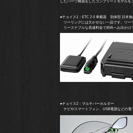
したパーツ構成をしたコンプリートモデルを
​●チョイス1：ETC 2.0 車載器 別体型 日本
ツーリングには欠かせない一品です。ツー
​ リースナブルな高速料金で郊外へお出かけ
​●チョイス2：
​マルチバーホルダー
​ ナビやスマートフォン、USB電源などの
​