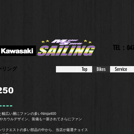
TEL：047
ーリング
Top
Bikes
Service
250
広い層にファンの多いNinja400
ーやカウルデザイン、装備も一新されてさらにファン
ョンリクエストの多い部品の中から、当店が厳選チョイス