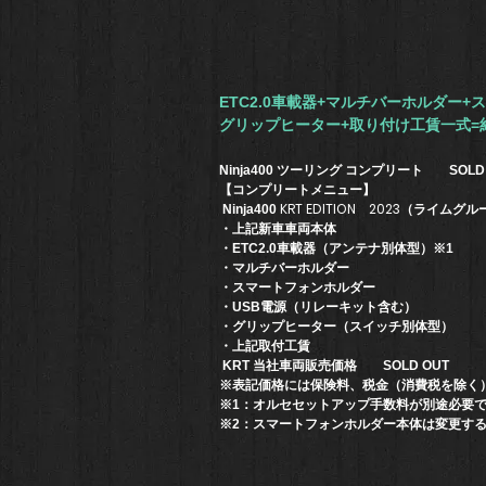
​ETC2.0車載器+​マルチバーホルダ
グリップヒーター+取り付け工賃一式=
Ninja400 ツーリング コンプリート SOLD 
【コンプリートメニュー】
KRT EDITION 2023（ライム
Ninja400
・上記新車車両本体
・ETC2.0車載器（アンテナ別体型）※1
・マルチバーホルダー
・スマートフォンホルダー
・USB電源（リレーキット含む）
・グリップヒーター（スイッチ別体型）
・上記取付工賃
KRT 当社車両販売価格 SOLD OUT
※
表記価格には保険料、税金（消費税を除く
※1：オルセセットアップ手数料が別途必要
※2：スマートフォンホルダー本体は変更す