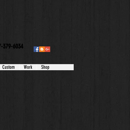
-379-6034
Custom
Work
Shop